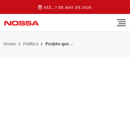
SEX., 7 DE AGO. DE 2026
Home
Política
Projeto que endurece punições por maus-tratos a animais avança na Alesc