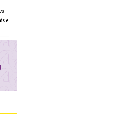
va
is e
inha
VEJA