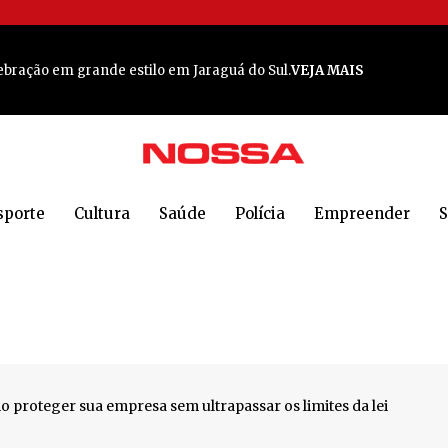
nos
VEJA MAIS
bração em grande estilo em Jaraguá do Sul.
VEJA MAIS
 rica
VEJA MAIS
is prestigiadas publicações do país
VEJA MAIS
o poderoso em Jaraguá
VEJA MAIS
sporte
Cultura
Saúde
Polícia
Empreender
S
a em Jaraguá do Sul
VEJA MAIS
 em Jaraguá do Sul
VEJA MAIS
 Sul: 'Todos estão em choque'
VEJA MAIS
e em Jaraguá do Sul para cocorrido encontro
VEJA MAIS
A MAIS
roteger sua empresa sem ultrapassar os limites da lei
m provas de 5 km e 10 km
VEJA MAIS