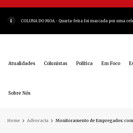
Recomeço: Jaraguá Futsal acerta retorno de ala após 11 a
COLUNA DO MOA - Quarta-feira foi marcada por uma cele
JARAGUÁ DO SUL - O retrato que desafia a fama de cidade
Arquitetas de Jaraguá do Sul são destaque em uma das ma
COLUNA DO MOA - Olha que dupla vai comandar encontr
Atualidades
Colunistas
Política
Em Foco
E
Lunelli tem indicação aprovada para ampliação de escol
Decisão de Almeida movimenta os bastidores da política
Mulher é encontrada morta dentro de casa em Jaraguá do
Sobre Nós
COLUNA DO MOA - Atriz e apresentadora brasileira estev
5 lugares para conhecer e curtir a noite em Blumenau
VEJ
Home
Advocacia
Monitoramento de Empregados: como p
Corrida Unimed Jaraguá do Sul reúne esporte e saúde co