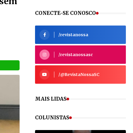
 sem
CONECTE-SE CONOSCO
/revistanossa
/revistanossasc
VEJA MAIS
/@RevistaNossaSC
MAIS LIDAS
VEJA MAIS
COLUNISTAS