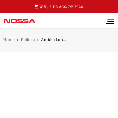
QUI., 6 DE AGO. DE 2026
Home
Política
Antídio Lunelli deve anunciar pré-candidatura ao Senado em evento em Jaraguá do Sul