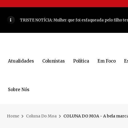
COLUNA DO MOA DESTE SÁBADO - Uma seleção de mulhe
TRISTE NOTÍCIA: Mulher que foi esfaqueada pelo filho t
MDB NA ENCRUZILHADA
VEJA MAIS
Recomeço: Jaraguá Futsal acerta retorno de ala após 11 a
COLUNA DO MOA - Quarta-feira foi marcada por uma cele
Atualidades
Colunistas
Política
Em Foco
E
JARAGUÁ DO SUL - O retrato que desafia a fama de cidade
Arquitetas de Jaraguá do Sul são destaque em uma das ma
COLUNA DO MOA - Olha que dupla vai comandar encontr
Sobre Nós
Lunelli tem indicação aprovada para ampliação de escol
Decisão de Almeida movimenta os bastidores da política
Home
Coluna Do Moa
COLUNA DO MOA - A bela marca
Mulher é encontrada morta dentro de casa em Jaraguá do