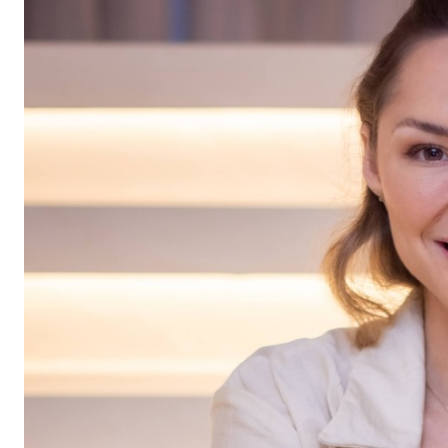
Falência de tradicional fabricante de móveis de mais de 
R$ 100 por javali abatido: Santa Catarina aposta em re
BNDES aprova valor MILIONÁRIO para Grupo Malwee
VEJ
BNDES aprova valor MILIONÁRIO para Grupo Malwee reforç
Seleção Brasileira deve priorizar quem joga no Brasil?
VE
Rei do Futsal, Falcão faz convite especial para jovens d
A história de amor que terminou em casamento surpresa
Separação milionária movimenta os bastidores sociais de
Jaraguaense leva experiência gastronômica que conquist
FERVEU! Maria do Rosário transforma sessão em espetácu
Bolo de 400 kg marcará celebração dos 150 anos de Jarag