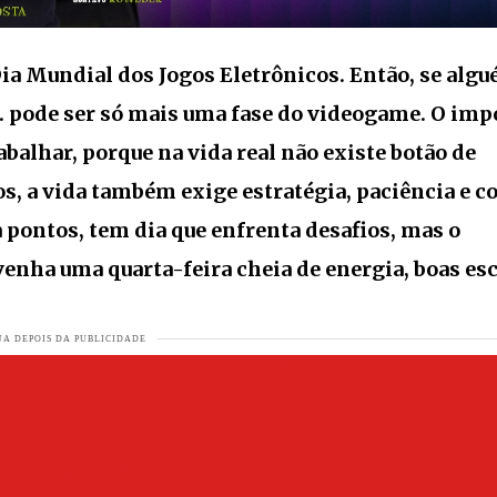
mil litros de água durante o evento dos 150 anos de Jaraguá do Sul
AIS
Dia Mundial dos Jogos Eletrônicos. Então, se alg
nsino Superior
VEJA MAIS
... pode ser só mais uma fase do videogame. O im
s montadoras do mundo? Anúncio surpreende o mercado
VEJA MAI
abalhar, porque na vida real não existe botão de
ta feito histórico
VEJA MAIS
gos, a vida também exige estratégia, paciência e 
a pontos, tem dia que enfrenta desafios, mas o
e 76 primaveras e ainda exibe corpão
VEJA MAIS
enha uma quarta-feira cheia de energia, boas es
 a inédita “Tá Faltando Homem”
VEJA MAIS
te à altura da sua gente
VEJA MAIS
a caminho de Jaraguá do Sul!
VEJA MAIS
imaveras
VEJA MAIS
a e causa comoção em Jaraguá do Sul
VEJA MAIS