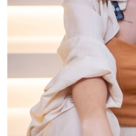
COLUNA DO MOA - Olha quem estará em Jaraguá do sul
V
Lido di Mare by Swiss, na Praia do Estaleirinho, promove
Argentina vence a Inglaterra e está na final da Copa do
Twitter, agora X, completa 20 anos como uma das maiore
Paraná Pesquisas aposta em selo para premiar quem ace
Inglaterra x Argentina: horário e onde assistir à semi d
Morre Alfonso Wick, ex-vereador de Guaramirim
VEJA MA
30ºC em pleno inverno? SC tem previsão de calor após di
COLUNA DO MOA - Uma profissional liberal decidiu real
Espanha é a primeira finalista da Copa do Mundo
VEJA M
Uma noite para celebrar a história, a fé e a música em Ja