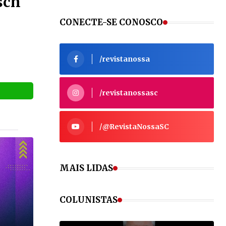
sch
CONECTE-SE CONOSCO
/revistanossa
/revistanossasc
/@RevistaNossaSC
MAIS LIDAS
VEJA MAIS
COLUNISTAS