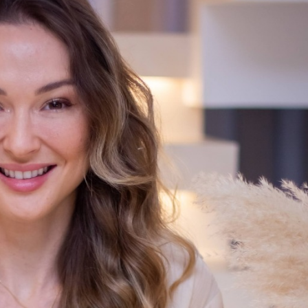
30 décadas acende sinal de alerta para o setor
VEJA MAIS
compensa para proteger o campo
VEJA MAIS
A MAIS
ar capital de giro de pequenas lojas parceiras da marca
VEJA MAI
JA MAIS
e Massaranduba e região
VEJA MAIS
 no Festival Gastronômico de Pomerode
VEJA MAIS
 Jaraguá do Sul
VEJA MAIS
a o Brasil para a cidade onde tudo começou
VEJA MAIS
lo político
VEJA MAIS
uá do Sul
VEJA MAIS