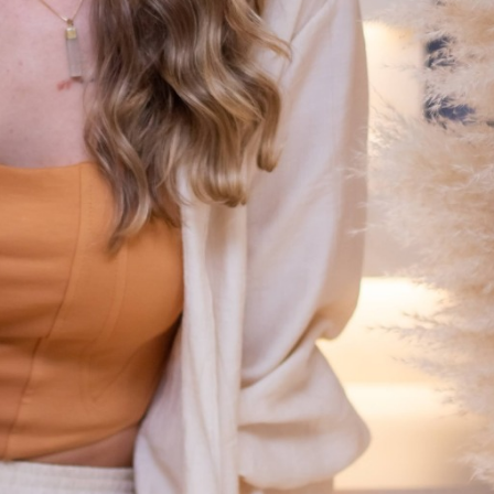
EJA MAIS
 Noites de Jazz e Vinhos com menu exclusivo e rótulos selecionados
V
 Mundo de 2026
VEJA MAIS
s redes sociais do planeta
VEJA MAIS
rta nas urnas
VEJA MAIS
a Copa do Mundo
VEJA MAIS
IS
as de frio e geada
VEJA MAIS
izar o sonho da maternidade de forma independente
VEJA MAIS
AIS
raguá do Sul
VEJA MAIS