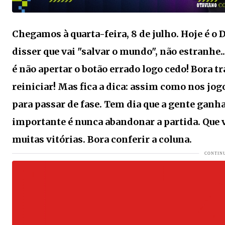
Bebedouros do Samae registram fornecimento de quase 4 
Confira as 1.386 vagas de emprego desta semana
VEJA M
Chegamos à quarta-feira, 8 de julho. Hoje é o 
Oportunidade de estágio no Samae para estudantes de E
disser que vai "salvar o mundo", não estranhe
URGENTE- O que está acontecendo com uma das maiore
é não apertar o botão errado logo cedo! Bora tr
De Jaraguá do Sul para o topo das Américas: atleta conquis
reiniciar! Mas fica a dica: assim como nos jo
para passar de fase. Tem dia que a gente ganh
COLUNA DO MOA - Irmã de Luma de Oliveira completa hoj
importante é nunca abandonar a partida. Que v
Seguro: um investimento que protege o futuro
VEJA MAIS
muitas vitórias. Bora conferir a coluna.
Após seis anos sem lançamentos, Alex Frejat apresenta
Jaraguá do Sul: 150 anos de história, orgulho e um presen
Será que vem aí? O embaixador Gustavo Lima pode estar 
COLUNA DO MOA - Essa fera celebra neste sábado 63 pr
TRISTEZA: Mulher de 43 anos morre após parada cardíac