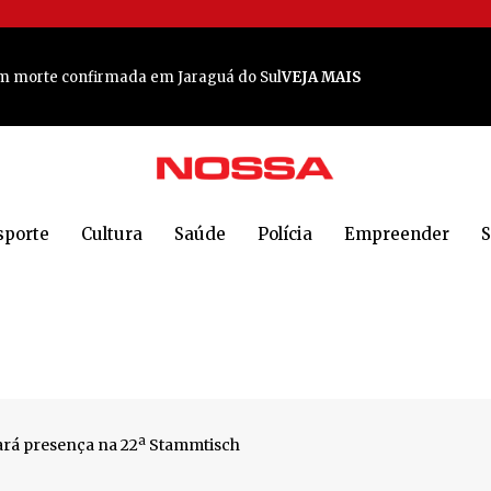
res bonitas
VEJA MAIS
em morte confirmada em Jaraguá do Sul
VEJA MAIS
nos
VEJA MAIS
bração em grande estilo em Jaraguá do Sul.
VEJA MAIS
sporte
Cultura
Saúde
Polícia
Empreender
S
 rica
VEJA MAIS
is prestigiadas publicações do país
VEJA MAIS
o poderoso em Jaraguá
VEJA MAIS
a em Jaraguá do Sul
VEJA MAIS
 em Jaraguá do Sul
VEJA MAIS
rá presença na 22ª Stammtisch
 Sul: 'Todos estão em choque'
VEJA MAIS