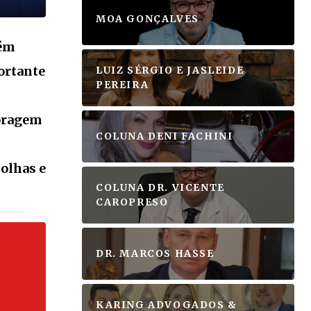
VEJA MAIS
MOA GONÇALVES
uém
portante
LUIZ SÉRGIO E JASLEIDE
PEREIRA
S
coragem
COLUNA DENI FACHINI
colhas e
COLUNA DR. VICENTE
CAROPRESO
DR. MARCOS HASSE
KARING ADVOGADOS &