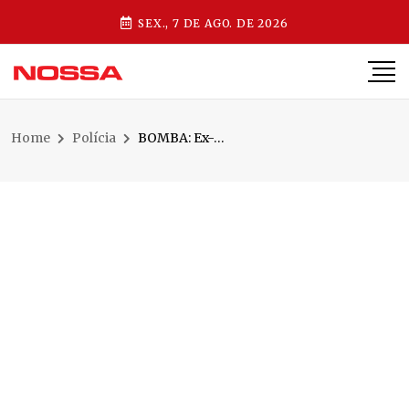
SEX., 7 DE AGO. DE 2026
Home
Polícia
BOMBA: Ex-prefeito de Ibirama é condenado a mais de 17 anos de prisão na Operação Mensageiro