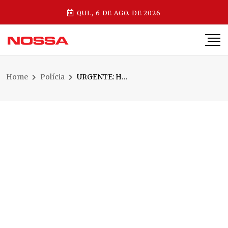
QUI., 6 DE AGO. DE 2026
Home
Polícia
URGENTE: Homem é encontrado morto dentro de SUV em Jaraguá do Sul