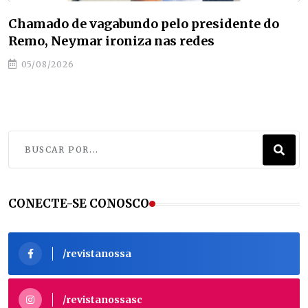
o presidente do
Novo semáforo na Reinold
 redes
operação nesta quinta-feir
05/08/2026
CONECTE-SE CONOSCO
/revistanossa
/revistanossasc