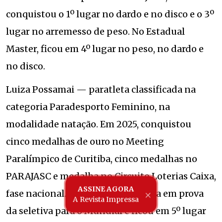
conquistou o 1º lugar no dardo e no disco e o 3º
lugar no arremesso de peso. No Estadual
Master, ficou em 4º lugar no peso, no dardo e
no disco.
Luiza Possamai — paratleta classificada na
categoria Paradesporto Feminino, na
modalidade natação. Em 2025, conquistou
cinco medalhas de ouro no Meeting
Paralímpico de Curitiba, cinco medalhas no
PARAJASC e medalha no Circuito Loterias Caixa,
ASSINE AGORA
fase nacional. Também foi finalista em prova
A Revista Impressa
da seletiva para o Mundial e ficou em 5º lugar