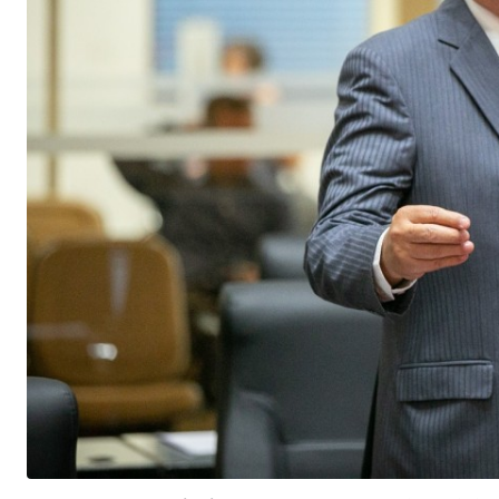
Após seis anos sem lançamentos, Alex Frejat apresenta
Jaraguá do Sul: 150 anos de história, orgulho e um presen
Será que vem aí? O embaixador Gustavo Lima pode estar 
COLUNA DO MOA - Essa fera celebra neste sábado 63 pr
TRISTEZA: Mulher de 43 anos morre após parada cardíac
Ex-governador Raimundo Colombo visita Jaraguá do Sul e
Semana da Família mobiliza comunidade de Jaraguá do S
Tem novidade no Grupo Malwee... e ela vai muito além 
BARBEARIA NUDISTA! Essa leva o conceito de
VEJA MAIS
Pesquisa aponta a mais fácil reeleição do país, com mai
COLUNA DO MOA - Hoje essa linda e maravilhoda mulher 
Palmeiras mostra sua força no Couto Pereira, casa do Cori