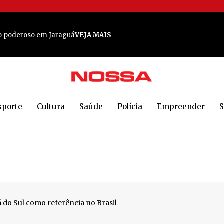
o poderoso em Jaraguá
VEJA MAIS
a em Jaraguá do Sul
VEJA MAIS
 em Jaraguá do Sul
VEJA MAIS
 Sul: 'Todos estão em choque'
VEJA MAIS
e em Jaraguá do Sul para cocorrido encontro
VEJA MAIS
sporte
Cultura
Saúde
Polícia
Empreender
S
A MAIS
m provas de 5 km e 10 km
VEJA MAIS
 MAIS
nense
VEJA MAIS
lece laços e cria memórias
VEJA MAIS
 do Sul como referência no Brasil
vel na Maratona do Sol da Meia-Noite, na Noruega
VEJA MAIS