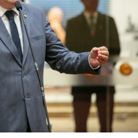
 a inédita “Tá Faltando Homem”
VEJA MAIS
te à altura da sua gente
VEJA MAIS
a caminho de Jaraguá do Sul!
VEJA MAIS
imaveras
VEJA MAIS
a e causa comoção em Jaraguá do Sul
VEJA MAIS
 se reúne com prefeito Jair Franzner
VEJA MAIS
ul com programação especial na Paróquia São Sebastião
VEJA MAIS
da moda
VEJA MAIS
s de 70%
VEJA MAIS
completa 57 primaveras.
VEJA MAIS
tiba.
VEJA MAIS