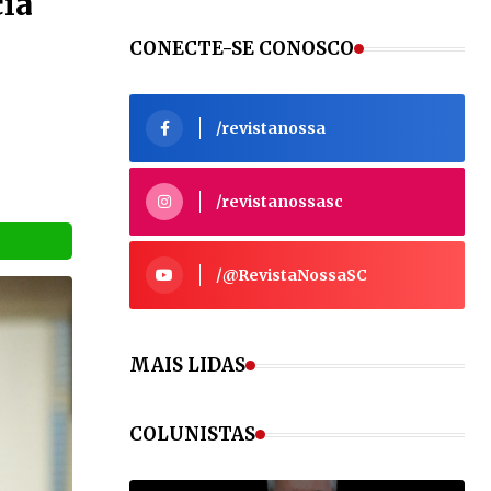
cia
CONECTE-SE CONOSCO
VEJA MAIS
/revistanossa
VEJA MAIS
/revistanossasc
/@RevistaNossaSC
S
MAIS LIDAS
COLUNISTAS