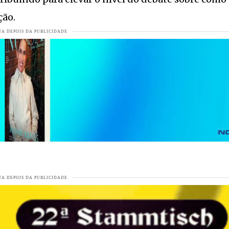
as de frio e geada
VEJA MAIS
ção.
izar o sonho da maternidade de forma independente
VEJA MAIS
AIS
raguá do Sul
VEJA MAIS
rasileira
VEJA MAIS
nal do Livro de Jaraguá do Sul
VEJA MAIS
rrida ao Senado
VEJA MAIS
ei uma figura saindo do Bar do Sérgio, jurando de pés juntos que t
os jogos
VEJA MAIS
e de emoção e tradição
VEJA MAIS