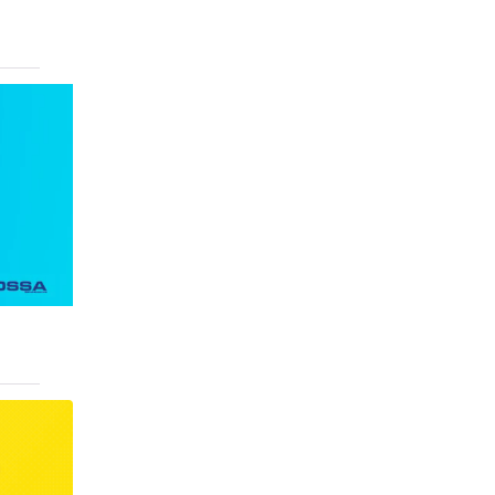
inha
VEJA
MAIS