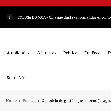
COLUNA DO MOA - Olha que dupla vai comandar encontr
Lunelli tem indicação aprovada para ampliação de escol
Decisão de Almeida movimenta os bastidores da política
Mulher é encontrada morta dentro de casa em Jaraguá do
COLUNA DO MOA - Atriz e apresentadora brasileira estev
Atualidades
Colunistas
Política
Em Foco
E
5 lugares para conhecer e curtir a noite em Blumenau
VEJ
Corrida Unimed Jaraguá do Sul reúne esporte e saúde co
Bienal do Livro terá 11 dias de programação gratuita
VEJA
Sobre Nós
Reviravolta no MDB agita os bastidores da política catari
COLUNA DO MOA - Na serra, família Janssen e Silva forta
Home
Política
O modelo de gestão que colocou Jaraguá
Empresário de Jaraguá do Sul vive experiência inesquecí