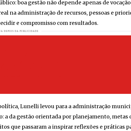
úblico: boa gestão não depende apenas de vocação
 parecem pinturas naturais
VEJA MAIS
real na administração de recursos, pessoas e priori
orde
VEJA MAIS
decidir e compromisso com resultados.
A MAIS
s de emprego abertas
VEJA MAIS
30 décadas acende sinal de alerta para o setor
VEJA MAIS
compensa para proteger o campo
VEJA MAIS
A MAIS
ar capital de giro de pequenas lojas parceiras da marca
VEJA MAI
JA MAIS
olítica, Lunelli levou para a administração munici
e Massaranduba e região
VEJA MAIS
: a da gestão orientada por planejamento, metas c
 no Festival Gastronômico de Pomerode
VEJA MAIS
itos que passaram a inspirar reflexões e práticas p