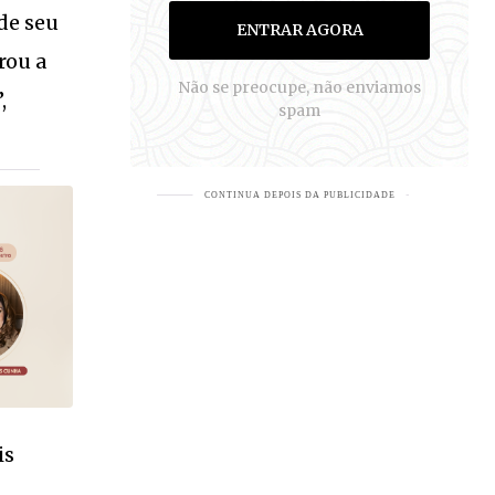
 de seu
ENTRAR AGORA
rou a
Não se preocupe, não enviamos
,
spam
EJA MAIS
is