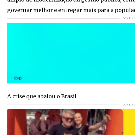
30ºC em pleno inverno? SC tem previsão de calor após di
governar melhor e entregar mais para a popula
COLUNA DO MOA - Uma profissional liberal decidiu real
Espanha é a primeira finalista da Copa do Mundo
VEJA M
Uma noite para celebrar a história, a fé e a música em Ja
Palmeiras negocia com Danilo do Botafogo e da Seleção B
Quem são os autores confirmados na 2ª Bienal Internacio
Lunelli intensifica agenda no Norte e ganha tração na co
COLUNA DO MOA - Na noite da última quinta-feira, encontr
visto
A crise que abalou o Brasil
Semifinais da Copa do Mundo começam amanhã, confira 
31ª Festa Estadual do Colono elege nova realeza em noit
Os caminhoneiros vão entrar em greve?
VEJA MAIS