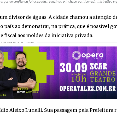
gos de confiança foi ocupada, reduzindo o inchaço político-administrativo e 
r um divisor de águas. A cidade chamou a atenção d
ão arrasa quarteirões.
VEJA MAIS
 o país ao demonstrar, na prática, que é possível g
enasan
VEJA MAIS
 fiscal aos moldes da iniciativa privada.
er Santa Catarina e reforça foco em resultados
VEJA MAIS
em Jaraguá
VEJA MAIS
4 anos
VEJA MAIS
 a força da comunidade de Jaraguá do Sul
VEJA MAIS
re nesta terça-feira em Jaraguá do Sul
VEJA MAIS
ser colocado à venda?
VEJA MAIS
tídio Aleixo Lunelli. Sua passagem pela Prefeitura 
 completa 50 anos
VEJA MAIS