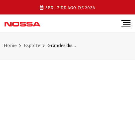
SEX., 7 DE AGO. DE 2026
Home
Esporte
Grandes disputas marcam as finais do Campeonato de Bocha do Beira Rio