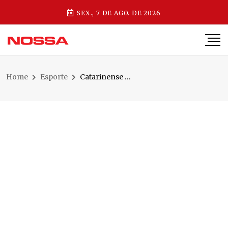
SEX., 7 DE AGO. DE 2026
Home
Esporte
Catarinense embarca para disputar em Le Mans na França