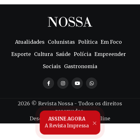
Atualidades
Colunistas
Política
Em Foco
Esporte
Cultura
Saúde
Polícia
Empreender
Sociais
Gastronomia
2026
© Revista Nossa - Todos os direitos
reservados.
Desenvolvido por
Mind7 Online
ASSINE AGORA
A Revista Impressa