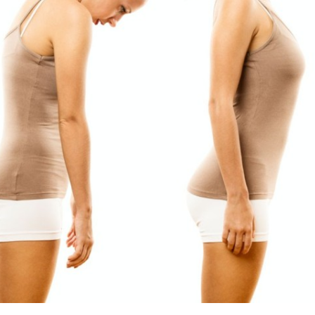
e 76 primaveras e ainda exibe corpão
VEJA MAIS
 a inédita “Tá Faltando Homem”
VEJA MAIS
te à altura da sua gente
VEJA MAIS
a caminho de Jaraguá do Sul!
VEJA MAIS
imaveras
VEJA MAIS
a e causa comoção em Jaraguá do Sul
VEJA MAIS
 se reúne com prefeito Jair Franzner
VEJA MAIS
ul com programação especial na Paróquia São Sebastião
VEJA MAIS
da moda
VEJA MAIS
s de 70%
VEJA MAIS