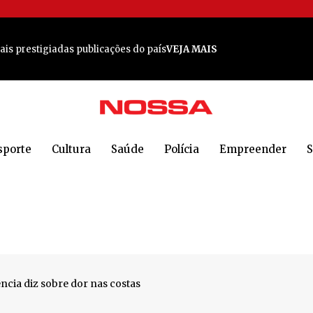
 rica
VEJA MAIS
is prestigiadas publicações do país
VEJA MAIS
o poderoso em Jaraguá
VEJA MAIS
a em Jaraguá do Sul
VEJA MAIS
 em Jaraguá do Sul
VEJA MAIS
sporte
Cultura
Saúde
Polícia
Empreender
S
 Sul: 'Todos estão em choque'
VEJA MAIS
e em Jaraguá do Sul para cocorrido encontro
VEJA MAIS
A MAIS
m provas de 5 km e 10 km
VEJA MAIS
 MAIS
ncia diz sobre dor nas costas
nense
VEJA MAIS