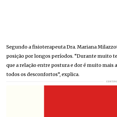
Prédio histórico do Banco do Brasil Jaraguá do Sul pode 
COLUNA DO MOA - Com corpão perfeito Emanuela Araujo
As 5 praias mais bonitas de Santa Catarina: cenários que
A Copa que conquistou a terra do "soccer" e bateu um rec
Segundo a fisioterapeuta Dra. Mariana Milazzot
Morre a Dra. Erika Hasse Carrenho em Jaraguá do Sul
VEJ
posição por longos períodos. “Durante muito 
Jaraguá do Sul inicia a semana com mais de 1,5 mil vaga
que a relação entre postura e dor é muito mais
Falência de tradicional fabricante de móveis de mais de 
todos os desconfortos”, explica.
R$ 100 por javali abatido: Santa Catarina aposta em re
BNDES aprova valor MILIONÁRIO para Grupo Malwee
VEJ
BNDES aprova valor MILIONÁRIO para Grupo Malwee reforç
Seleção Brasileira deve priorizar quem joga no Brasil?
VE