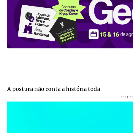
Inglaterra x Argentina: horário e onde assistir à semi d
Morre Alfonso Wick, ex-vereador de Guaramirim
VEJA MA
30ºC em pleno inverno? SC tem previsão de calor após di
COLUNA DO MOA - Uma profissional liberal decidiu real
Espanha é a primeira finalista da Copa do Mundo
VEJA M
Uma noite para celebrar a história, a fé e a música em Ja
Palmeiras negocia com Danilo do Botafogo e da Seleção B
Quem são os autores confirmados na 2ª Bienal Internacio
A postura não conta a história toda
Lunelli intensifica agenda no Norte e ganha tração na co
COLUNA DO MOA - Na noite da última quinta-feira, encontr
visto
Semifinais da Copa do Mundo começam amanhã, confira 