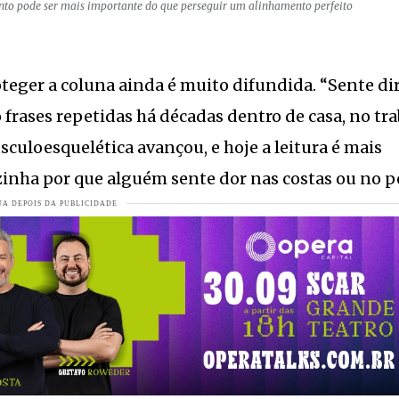
nto pode ser mais importante do que perseguir um alinhamento perfeito
completa 57 primaveras.
VEJA MAIS
tiba.
VEJA MAIS
oteger a coluna ainda é muito difundida. “Sente dir
o frases repetidas há décadas dentro de casa, no tr
ão arrasa quarteirões.
VEJA MAIS
sculoesquelética avançou, e hoje a leitura é mais
zinha por que alguém sente dor nas costas ou no p
enasan
VEJA MAIS
er Santa Catarina e reforça foco em resultados
VEJA MAIS
em Jaraguá
VEJA MAIS
4 anos
VEJA MAIS
 a força da comunidade de Jaraguá do Sul
VEJA MAIS
re nesta terça-feira em Jaraguá do Sul
VEJA MAIS