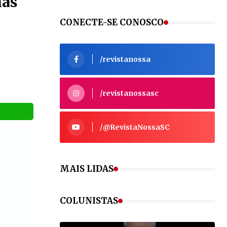
nas
CONECTE-SE CONOSCO
/revistanossa
VEJA MAIS
/revistanossasc
/@RevistaNossaSC
VEJA MAIS
MAIS LIDAS
S
COLUNISTAS