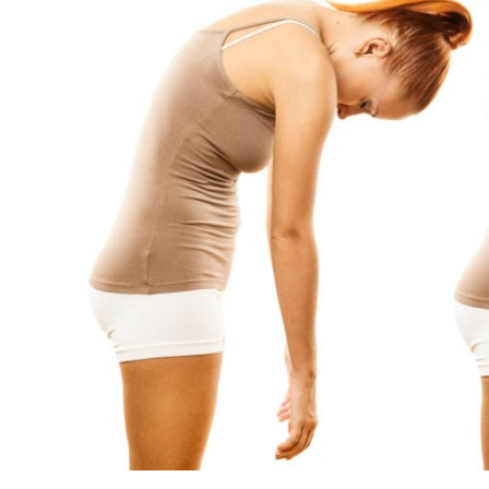
COLUNA DO MOA - Irmã de Luma de Oliveira completa hoj
Seguro: um investimento que protege o futuro
VEJA MAIS
Após seis anos sem lançamentos, Alex Frejat apresenta
Jaraguá do Sul: 150 anos de história, orgulho e um presen
Será que vem aí? O embaixador Gustavo Lima pode estar 
COLUNA DO MOA - Essa fera celebra neste sábado 63 pr
TRISTEZA: Mulher de 43 anos morre após parada cardíac
Ex-governador Raimundo Colombo visita Jaraguá do Sul e
Semana da Família mobiliza comunidade de Jaraguá do S
Tem novidade no Grupo Malwee... e ela vai muito além 
BARBEARIA NUDISTA! Essa leva o conceito de
VEJA MAIS
Pesquisa aponta a mais fácil reeleição do país, com mai