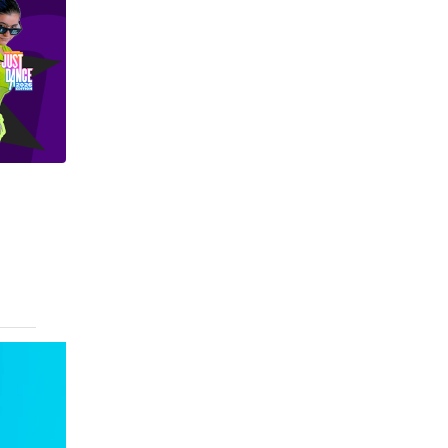
inha
VEJA
MAIS