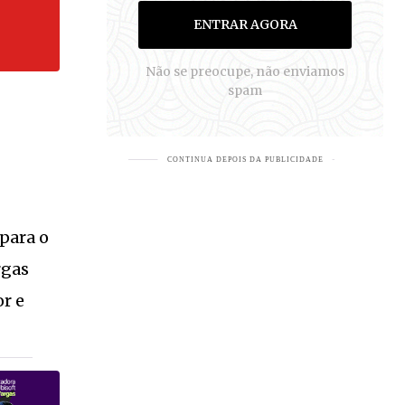
ENTRAR AGORA
Não se preocupe, não enviamos
spam
para o
rgas
EJA MAIS
or e