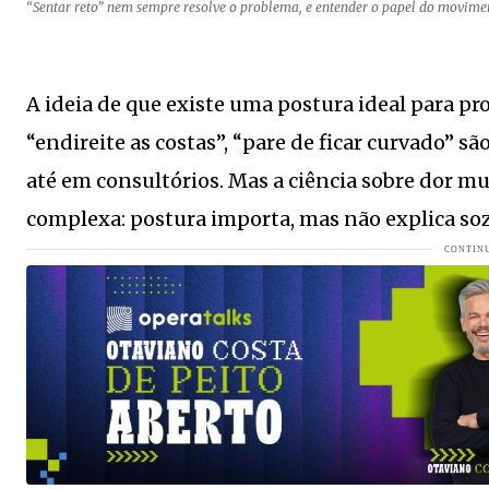
“Sentar reto” nem sempre resolve o problema, e entender o papel do movime
COLUNA DO MOA - Hoje essa linda e maravilhoda mulher 
Palmeiras mostra sua força no Couto Pereira, casa do Cori
A ideia de que existe uma postura ideal para pr
Linguiça virou artigo de luxo?
VEJA MAIS
“endireite as costas”, “pare de ficar curvado” sã
COLUNA DO MOA - A loira chega aos 48 anos com um corp
até em consultórios. Mas a ciência sobre dor mu
complexa: postura importa, mas não explica so
Equipe do Samae apresentará 11 trabalhos técnicos na F
Lunelli afirma que Senado exige experiência para defend
Senior living: novo segmento imobiliário ganha espaço 
Verdão volta ao Brasileirão com problemas
VEJA MAIS
COLUNA DO MOA -Bilionária e linda ela chega hoje aos 3
Célia Gascho Cassuli lança livro que resgata a história e
Aos 51 anos, morre Nelinho Ramires Pauli; despedida ocor