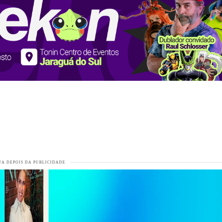
a Copa do Mundo
VEJA MAIS
IS
as de frio e geada
VEJA MAIS
izar o sonho da maternidade de forma independente
VEJA MAIS
AIS
raguá do Sul
VEJA MAIS
rasileira
VEJA MAIS
nal do Livro de Jaraguá do Sul
VEJA MAIS
rrida ao Senado
VEJA MAIS
ei uma figura saindo do Bar do Sérgio, jurando de pés juntos que t
os jogos
VEJA MAIS