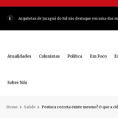
JARAGUÁ DO SUL - O retrato que desafia a fama de cidade
Arquitetas de Jaraguá do Sul são destaque em uma das ma
COLUNA DO MOA - Olha que dupla vai comandar encontr
Lunelli tem indicação aprovada para ampliação de escol
Decisão de Almeida movimenta os bastidores da política
Atualidades
Colunistas
Política
Em Foco
E
Mulher é encontrada morta dentro de casa em Jaraguá do
COLUNA DO MOA - Atriz e apresentadora brasileira estev
5 lugares para conhecer e curtir a noite em Blumenau
VEJ
Sobre Nós
Corrida Unimed Jaraguá do Sul reúne esporte e saúde co
Bienal do Livro terá 11 dias de programação gratuita
VEJA
Home
Saúde
Postura correta existe mesmo? O que a ciê
Reviravolta no MDB agita os bastidores da política catari