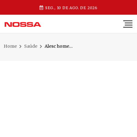
SEG., 10 DE AGO. DE 2026
Home
Saúde
Alesc homenageia os 90 anos do Hospital São José de Jaraguá do Sul