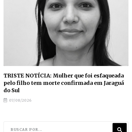
STE NOTÍCIA: Mulher que foi esfaqueada
Est
o filho tem morte confirmada em Jaraguá
eta
Sul
edu
/08/2026
07