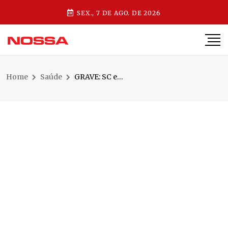
SEX., 7 DE AGO. DE 2026
Home
Saúde
GRAVE: SC entra na última semana de campanha de vacinação contra a gripe com apenas um município acima da meta