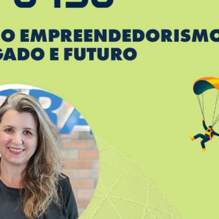
te à altura da sua gente
VEJA MAIS
a caminho de Jaraguá do Sul!
VEJA MAIS
imaveras
VEJA MAIS
a e causa comoção em Jaraguá do Sul
VEJA MAIS
 se reúne com prefeito Jair Franzner
VEJA MAIS
ul com programação especial na Paróquia São Sebastião
VEJA MAIS
da moda
VEJA MAIS
s de 70%
VEJA MAIS
completa 57 primaveras.
VEJA MAIS
tiba.
VEJA MAIS