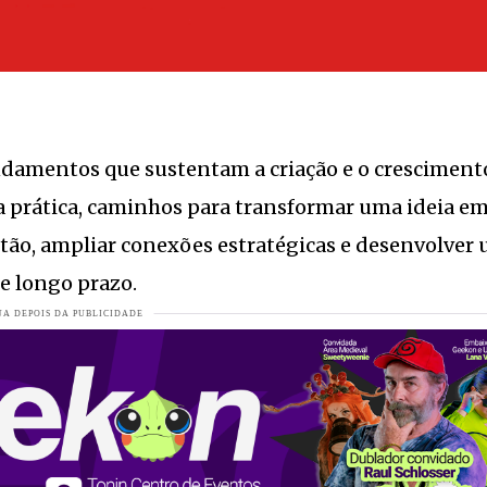
izar o sonho da maternidade de forma independente
VEJA MAIS
AIS
raguá do Sul
VEJA MAIS
rasileira
VEJA MAIS
ndamentos que sustentam a criação e o cresciment
nal do Livro de Jaraguá do Sul
VEJA MAIS
 prática, caminhos para transformar uma ideia e
rrida ao Senado
VEJA MAIS
stão, ampliar conexões estratégicas e desenvolver
ei uma figura saindo do Bar do Sérgio, jurando de pés juntos que t
e longo prazo.
os jogos
VEJA MAIS
e de emoção e tradição
VEJA MAIS
e brinquedos adaptados para PCD no Parque da Inovação
VEJA MAIS