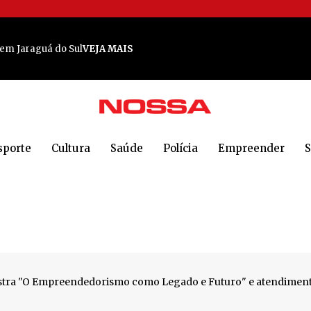
a em Jaraguá do Sul
VEJA MAIS
 em Jaraguá do Sul
VEJA MAIS
 Sul: 'Todos estão em choque'
VEJA MAIS
e em Jaraguá do Sul para cocorrido encontro
VEJA MAIS
A MAIS
sporte
Cultura
Saúde
Polícia
Empreender
S
m provas de 5 km e 10 km
VEJA MAIS
 MAIS
nense
VEJA MAIS
lece laços e cria memórias
VEJA MAIS
vel na Maratona do Sol da Meia-Noite, na Noruega
VEJA MAIS
lestra "O Empreendedorismo como Legado e Futuro" e atendime
A MAIS