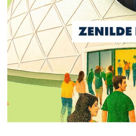
COLUNA DO MOA - A loira chega aos 48 anos com um corp
Equipe do Samae apresentará 11 trabalhos técnicos na F
Lunelli afirma que Senado exige experiência para defend
Senior living: novo segmento imobiliário ganha espaço 
Verdão volta ao Brasileirão com problemas
VEJA MAIS
COLUNA DO MOA -Bilionária e linda ela chega hoje aos 3
Célia Gascho Cassuli lança livro que resgata a história e
Aos 51 anos, morre Nelinho Ramires Pauli; despedida ocor
Prédio histórico do Banco do Brasil Jaraguá do Sul pode 
COLUNA DO MOA - Com corpão perfeito Emanuela Araujo
As 5 praias mais bonitas de Santa Catarina: cenários que