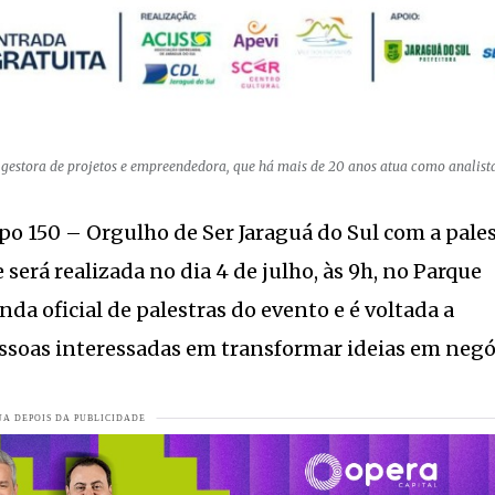
orde
VEJA MAIS
A MAIS
s de emprego abertas
VEJA MAIS
30 décadas acende sinal de alerta para o setor
VEJA MAIS
, gestora de projetos e empreendedora, que há mais de 20 anos atua como analist
compensa para proteger o campo
VEJA MAIS
o 150 – Orgulho de Ser Jaraguá do Sul com a pales
A MAIS
rá realizada no dia 4 de julho, às 9h, no Parque
ar capital de giro de pequenas lojas parceiras da marca
VEJA MAI
da oficial de palestras do evento e é voltada a
JA MAIS
ssoas interessadas em transformar ideias em negó
e Massaranduba e região
VEJA MAIS
 no Festival Gastronômico de Pomerode
VEJA MAIS
 Jaraguá do Sul
VEJA MAIS