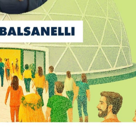
ão arrasa quarteirões.
VEJA MAIS
enasan
VEJA MAIS
er Santa Catarina e reforça foco em resultados
VEJA MAIS
em Jaraguá
VEJA MAIS
4 anos
VEJA MAIS
 a força da comunidade de Jaraguá do Sul
VEJA MAIS
re nesta terça-feira em Jaraguá do Sul
VEJA MAIS
ser colocado à venda?
VEJA MAIS
 completa 50 anos
VEJA MAIS
 parecem pinturas naturais
VEJA MAIS