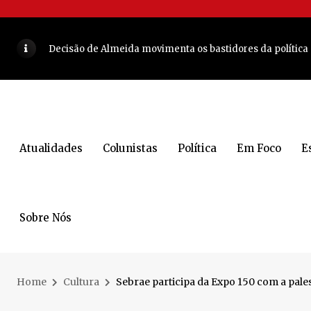
Lunelli tem indicação aprovada para ampliação de escol
Decisão de Almeida movimenta os bastidores da política
Mulher é encontrada morta dentro de casa em Jaraguá do
COLUNA DO MOA - Atriz e apresentadora brasileira estev
5 lugares para conhecer e curtir a noite em Blumenau
VEJ
Atualidades
Colunistas
Política
Em Foco
E
Corrida Unimed Jaraguá do Sul reúne esporte e saúde co
Bienal do Livro terá 11 dias de programação gratuita
VEJA
Reviravolta no MDB agita os bastidores da política catari
Sobre Nós
COLUNA DO MOA - Na serra, família Janssen e Silva forta
Empresário de Jaraguá do Sul vive experiência inesquecí
Home
Cultura
Sebrae participa da Expo 150 com a pa
CAPA: Viviane Kreiss: muito além da linha de chegada
VEJ