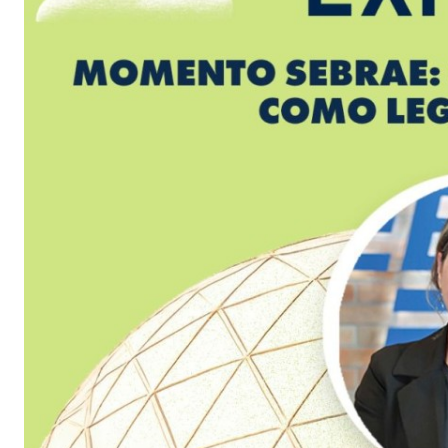
Jaraguá do Sul: 150 anos de história, orgulho e um presen
Será que vem aí? O embaixador Gustavo Lima pode estar 
COLUNA DO MOA - Essa fera celebra neste sábado 63 pr
TRISTEZA: Mulher de 43 anos morre após parada cardíac
Ex-governador Raimundo Colombo visita Jaraguá do Sul e
Semana da Família mobiliza comunidade de Jaraguá do S
Tem novidade no Grupo Malwee... e ela vai muito além 
BARBEARIA NUDISTA! Essa leva o conceito de
VEJA MAIS
Pesquisa aponta a mais fácil reeleição do país, com mai
COLUNA DO MOA - Hoje essa linda e maravilhoda mulher 
Palmeiras mostra sua força no Couto Pereira, casa do Cori
Linguiça virou artigo de luxo?
VEJA MAIS