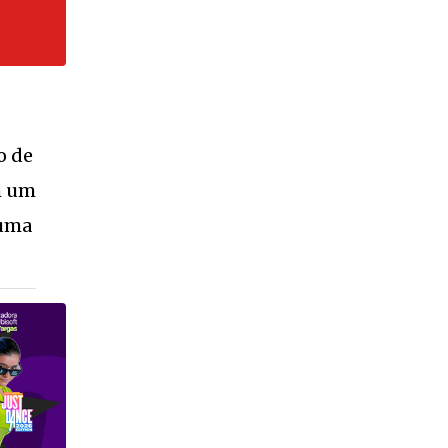
o de
m um
 uma
inha
VEJA
MAIS