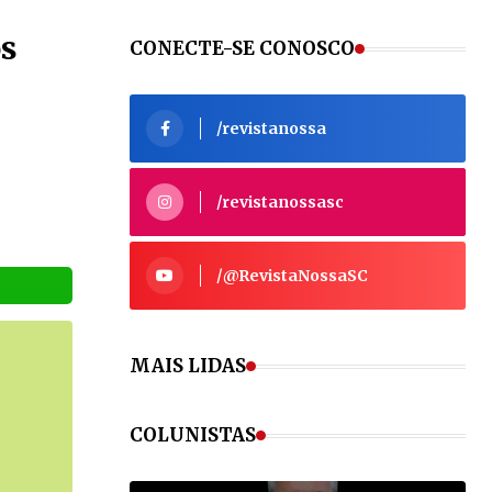
VEJA MAIS
os
CONECTE-SE CONOSCO
/revistanossa
VEJA MAIS
/revistanossasc
/@RevistaNossaSC
S
MAIS LIDAS
COLUNISTAS