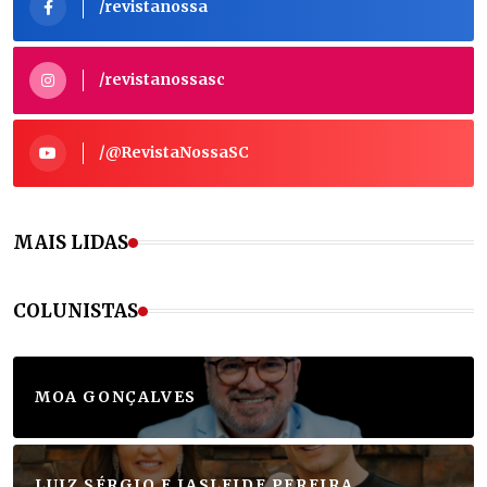
/revistanossa
/revistanossasc
/@RevistaNossaSC
MAIS LIDAS
COLUNISTAS
MOA GONÇALVES
LUIZ SÉRGIO E JASLEIDE PEREIRA