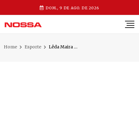
DOM., 9 DE AGO. DE 2026
Home
Esporte
Lêda Maira Batista conquista a 1ª Corrida Pace Rosa Run nos 5 km femininos noturnos e celebra vitória em casa