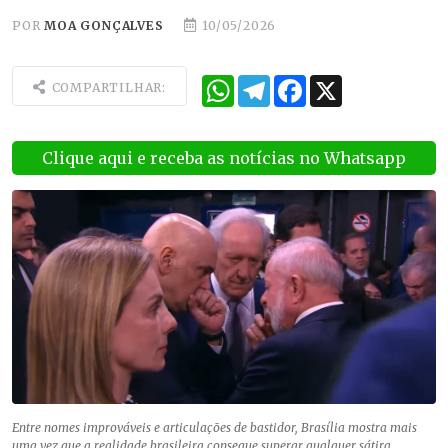
POR
MOA GONÇALVES
10/05/2026
WhatsApp
Telegram
Facebook
X
COMPARTILHAR:
Clique aqui e receba as notícias no Whatsapp
Entre nomes improváveis e articulações de bastidor, Brasília mostra mais
uma vez que a realidade brasileira consegue superar qualquer sátira