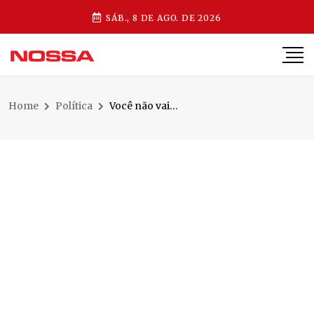
SÁB., 8 DE AGO. DE 2026
Home
Política
Você não vai acreditar no nome que Lula pode escolher para nova indicação ao STF