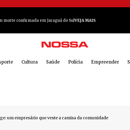
res bonitas
VEJA MAIS
em morte confirmada em Jaraguá do Sul
VEJA MAIS
nos
VEJA MAIS
bração em grande estilo em Jaraguá do Sul.
VEJA MAIS
sporte
Cultura
Saúde
Polícia
Empreender
S
 rica
VEJA MAIS
is prestigiadas publicações do país
VEJA MAIS
o poderoso em Jaraguá
VEJA MAIS
a em Jaraguá do Sul
VEJA MAIS
 em Jaraguá do Sul
VEJA MAIS
: um empresário que veste a camisa da comunidade
 Sul: 'Todos estão em choque'
VEJA MAIS