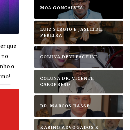
VEJA MAIS
MOA GONÇALVES
LUIZ SÉRGIO E JASLEIDE
PEREIRA
S
zer que
o no
COLUNA DENI FACHINI
inho o
smo!
COLUNA DR. VICENTE
CAROPRESO
DR. MARCOS HASSE
KARING ADVOGADOS &