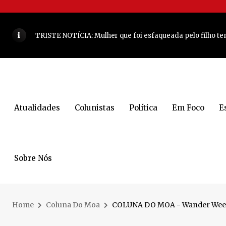
COLUNA DO MOA DESTE SÁBADO - Uma seleção de mulhe
TRISTE NOTÍCIA: Mulher que foi esfaqueada pelo filho t
MDB NA ENCRUZILHADA
VEJA MAIS
Recomeço: Jaraguá Futsal acerta retorno de ala após 11 a
COLUNA DO MOA - Quarta-feira foi marcada por uma cele
Atualidades
Colunistas
Política
Em Foco
E
JARAGUÁ DO SUL - O retrato que desafia a fama de cidade
Arquitetas de Jaraguá do Sul são destaque em uma das ma
COLUNA DO MOA - Olha que dupla vai comandar encontr
Sobre Nós
Lunelli tem indicação aprovada para ampliação de escol
Decisão de Almeida movimenta os bastidores da política
Home
Coluna Do Moa
COLUNA DO MOA - Wander Weege
Mulher é encontrada morta dentro de casa em Jaraguá do