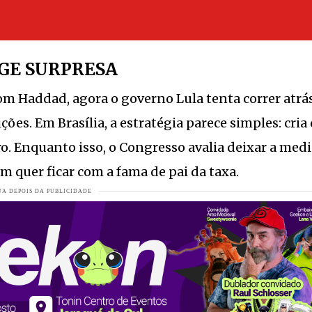
 se reúne com prefeito Jair Franzner
VEJA MAIS
ul com programação especial na Paróquia São Sebastião
VEJA MAIS
NGE SURPRESA
da moda
VEJA MAIS
com Haddad, agora o governo Lula tenta correr atrá
ições. Em Brasília, a estratégia parece simples: cria 
s de 70%
VEJA MAIS
o. Enquanto isso, o Congresso avalia deixar a med
completa 57 primaveras.
VEJA MAIS
 quer ficar com a fama de pai da taxa.
tiba.
VEJA MAIS
ão arrasa quarteirões.
VEJA MAIS
enasan
VEJA MAIS
er Santa Catarina e reforça foco em resultados
VEJA MAIS