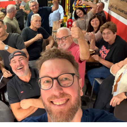
EJA MAIS
 Noites de Jazz e Vinhos com menu exclusivo e rótulos selecionados
V
 Mundo de 2026
VEJA MAIS
s redes sociais do planeta
VEJA MAIS
rta nas urnas
VEJA MAIS
a Copa do Mundo
VEJA MAIS
IS
as de frio e geada
VEJA MAIS
izar o sonho da maternidade de forma independente
VEJA MAIS
AIS
raguá do Sul
VEJA MAIS