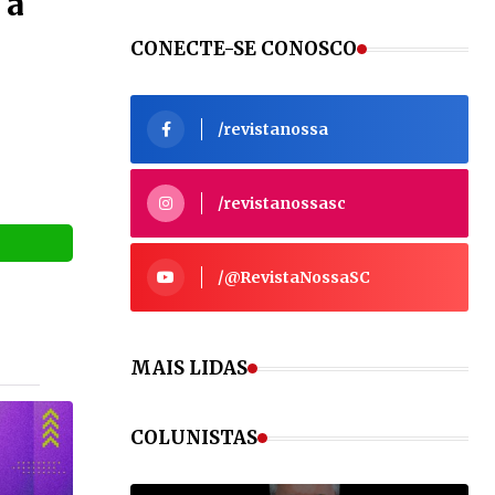
 a
CONECTE-SE CONOSCO
/revistanossa
/revistanossasc
/@RevistaNossaSC
MAIS LIDAS
VEJA MAIS
COLUNISTAS