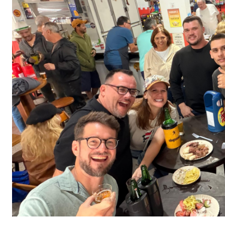
COLUNA DO MOA - Olha quem estará em Jaraguá do sul
V
Lido di Mare by Swiss, na Praia do Estaleirinho, promove
Argentina vence a Inglaterra e está na final da Copa do
Twitter, agora X, completa 20 anos como uma das maiore
Paraná Pesquisas aposta em selo para premiar quem ace
Inglaterra x Argentina: horário e onde assistir à semi d
Morre Alfonso Wick, ex-vereador de Guaramirim
VEJA MA
30ºC em pleno inverno? SC tem previsão de calor após di
COLUNA DO MOA - Uma profissional liberal decidiu real
Espanha é a primeira finalista da Copa do Mundo
VEJA M
Uma noite para celebrar a história, a fé e a música em Ja