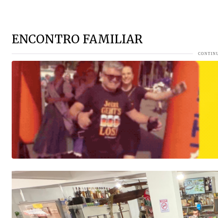
Falência de tradicional fabricante de móveis de mais de 
R$ 100 por javali abatido: Santa Catarina aposta em re
ENCONTRO FAMILIAR
BNDES aprova valor MILIONÁRIO para Grupo Malwee
VEJ
BNDES aprova valor MILIONÁRIO para Grupo Malwee reforç
Seleção Brasileira deve priorizar quem joga no Brasil?
VE
Rei do Futsal, Falcão faz convite especial para jovens d
A história de amor que terminou em casamento surpresa
Separação milionária movimenta os bastidores sociais de
Jaraguaense leva experiência gastronômica que conquist
FERVEU! Maria do Rosário transforma sessão em espetácu
Bolo de 400 kg marcará celebração dos 150 anos de Jarag