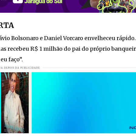
em Jaraguá
VEJA MAIS
URTA
4 anos
VEJA MAIS
ávio Bolsonaro
e Daniel Vorcaro envelheceu rápido.
 a força da comunidade de Jaraguá do Sul
VEJA MAIS
s recebeu R$ 1 milhão do pai do próprio banqueir
re nesta terça-feira em Jaraguá do Sul
VEJA MAIS
eu faço”.
ser colocado à venda?
VEJA MAIS
 completa 50 anos
VEJA MAIS
 parecem pinturas naturais
VEJA MAIS
orde
VEJA MAIS
A MAIS
s de emprego abertas
VEJA MAIS