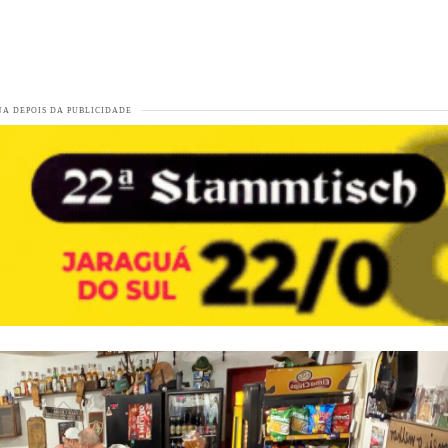
30 décadas acende sinal de alerta para o setor
VEJA MAIS
compensa para proteger o campo
VEJA MAIS
A MAIS
ar capital de giro de pequenas lojas parceiras da marca
VEJA MAI
JA MAIS
e Massaranduba e região
VEJA MAIS
 no Festival Gastronômico de Pomerode
VEJA MAIS
 Jaraguá do Sul
VEJA MAIS
a o Brasil para a cidade onde tudo começou
VEJA MAIS
lo político
VEJA MAIS
uá do Sul
VEJA MAIS