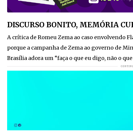
Senior living: novo segmento imobiliário ganha espaço 
Verdão volta ao Brasileirão com problemas
VEJA MAIS
DISCURSO BONITO, MEMÓRIA C
COLUNA DO MOA -Bilionária e linda ela chega hoje aos 3
A crítica de
Romeu Zema
ao caso envolvendo
Fl
Célia Gascho Cassuli lança livro que resgata a história e
porque a campanha de Zema ao governo de Mina
Aos 51 anos, morre Nelinho Ramires Pauli; despedida ocor
Brasília adora um “faça o que eu digo, não o que 
Prédio histórico do Banco do Brasil Jaraguá do Sul pode 
COLUNA DO MOA - Com corpão perfeito Emanuela Araujo
As 5 praias mais bonitas de Santa Catarina: cenários que
A Copa que conquistou a terra do "soccer" e bateu um rec
Morre a Dra. Erika Hasse Carrenho em Jaraguá do Sul
VEJ
Jaraguá do Sul inicia a semana com mais de 1,5 mil vaga