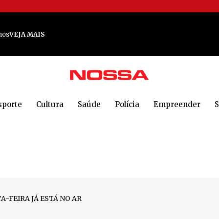
nos
VEJA MAIS
bração em grande estilo em Jaraguá do Sul.
VEJA MAIS
 rica
VEJA MAIS
is prestigiadas publicações do país
VEJA MAIS
o poderoso em Jaraguá
VEJA MAIS
sporte
Cultura
Saúde
Polícia
Empreender
S
a em Jaraguá do Sul
VEJA MAIS
 em Jaraguá do Sul
VEJA MAIS
 Sul: 'Todos estão em choque'
VEJA MAIS
e em Jaraguá do Sul para cocorrido encontro
VEJA MAIS
A MAIS
-FEIRA JÁ ESTÁ NO AR
m provas de 5 km e 10 km
VEJA MAIS