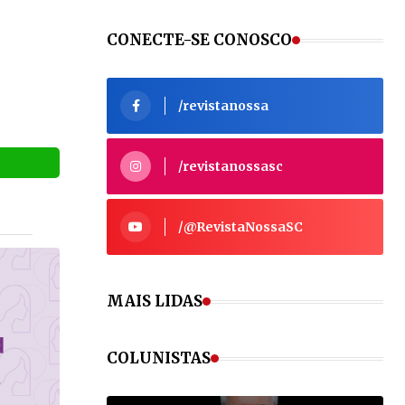
CONECTE-SE CONOSCO
/revistanossa
/revistanossasc
VEJA MAIS
/@RevistaNossaSC
MAIS LIDAS
VEJA MAIS
COLUNISTAS