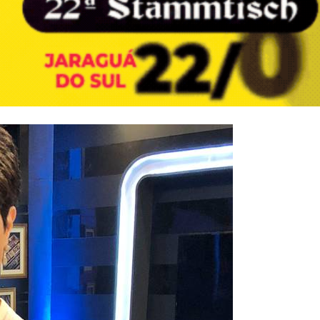
ar capital de giro de pequenas lojas parceiras da marca
VEJA MAI
JA MAIS
e Massaranduba e região
VEJA MAIS
 no Festival Gastronômico de Pomerode
VEJA MAIS
 Jaraguá do Sul
VEJA MAIS
a o Brasil para a cidade onde tudo começou
VEJA MAIS
lo político
VEJA MAIS
uá do Sul
VEJA MAIS
EJA MAIS
 Noites de Jazz e Vinhos com menu exclusivo e rótulos selecionados
V
 Mundo de 2026
VEJA MAIS