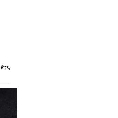
béns,