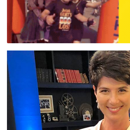
BNDES aprova valor MILIONÁRIO para Grupo Malwee reforç
Seleção Brasileira deve priorizar quem joga no Brasil?
VE
Rei do Futsal, Falcão faz convite especial para jovens d
A história de amor que terminou em casamento surpresa
Separação milionária movimenta os bastidores sociais de
Jaraguaense leva experiência gastronômica que conquist
FERVEU! Maria do Rosário transforma sessão em espetácu
Bolo de 400 kg marcará celebração dos 150 anos de Jarag
COLUNA DO MOA - Olha quem estará em Jaraguá do sul
V
Lido di Mare by Swiss, na Praia do Estaleirinho, promove
Argentina vence a Inglaterra e está na final da Copa do