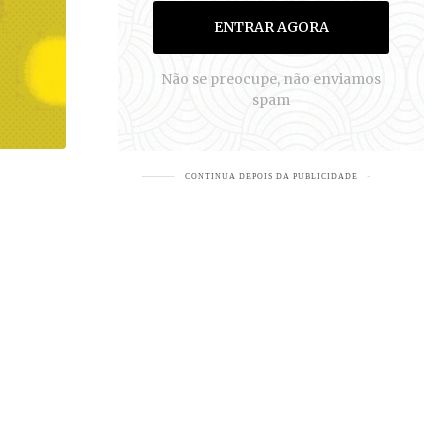
S
ENTRAR AGORA
Não se preocupe, não enviamos
spam
EJA MAIS