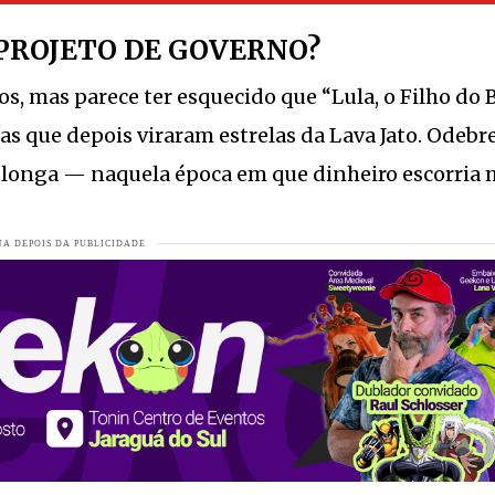
da moda
VEJA MAIS
PROJETO DE GOVERNO?
s de 70%
VEJA MAIS
os, mas parece ter esquecido que “Lula, o Filho do B
s que depois viraram estrelas da Lava Jato. Odebre
completa 57 primaveras.
VEJA MAIS
 longa — naquela época em que dinheiro escorria 
tiba.
VEJA MAIS
ão arrasa quarteirões.
VEJA MAIS
enasan
VEJA MAIS
er Santa Catarina e reforça foco em resultados
VEJA MAIS
em Jaraguá
VEJA MAIS
4 anos
VEJA MAIS