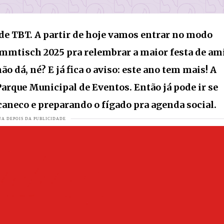
s montadoras do mundo? Anúncio surpreende o mercado
VEJA MAI
ta feito histórico
VEJA MAIS
 de TBT. A partir de hoje vamos entrar no modo
e 76 primaveras e ainda exibe corpão
VEJA MAIS
tammtisch 2025 pra relembrar a maior festa de am
 dá, né? E já fica o aviso: este ano tem mais! A
 a inédita “Tá Faltando Homem”
VEJA MAIS
arque Municipal de Eventos. Então já pode ir se
caneco e preparando o fígado pra agenda social.
te à altura da sua gente
VEJA MAIS
a caminho de Jaraguá do Sul!
VEJA MAIS
imaveras
VEJA MAIS
a e causa comoção em Jaraguá do Sul
VEJA MAIS
 se reúne com prefeito Jair Franzner
VEJA MAIS
ul com programação especial na Paróquia São Sebastião
VEJA MAIS