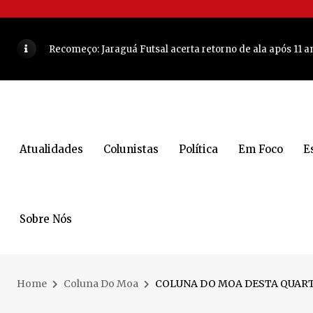
Recomeço: Jaraguá Futsal acerta retorno de ala após 11 a
COLUNA DO MOA - Quarta-feira foi marcada por uma cele
JARAGUÁ DO SUL - O retrato que desafia a fama de cidade
Arquitetas de Jaraguá do Sul são destaque em uma das ma
COLUNA DO MOA - Olha que dupla vai comandar encontr
Atualidades
Colunistas
Política
Em Foco
E
Lunelli tem indicação aprovada para ampliação de escol
Decisão de Almeida movimenta os bastidores da política
Sobre Nós
Mulher é encontrada morta dentro de casa em Jaraguá do
COLUNA DO MOA - Atriz e apresentadora brasileira estev
5 lugares para conhecer e curtir a noite em Blumenau
VEJ
Home
Coluna Do Moa
COLUNA DO MOA DESTA QUARTA
Corrida Unimed Jaraguá do Sul reúne esporte e saúde co